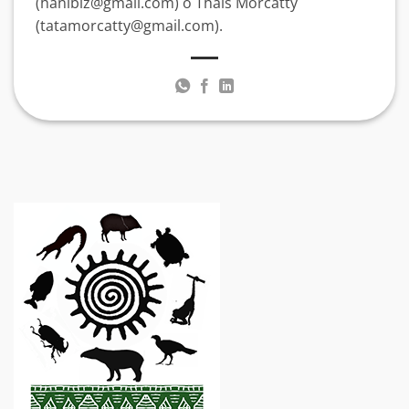
(hanibiz@gmail.com) o Thaís Morcatty
(tatamorcatty@gmail.com).