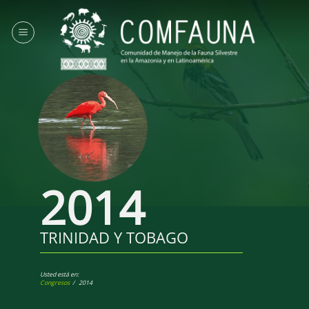
Saltar
al
contenido
2014
TRINIDAD Y TOBAGO
Usted está en:
Congresos
/ 2014