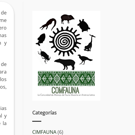
 de
 me
ero
nas
n y
 de
ara
 los
os,
ias
Categorías
l y
 la
CIMFAUNA
(6)